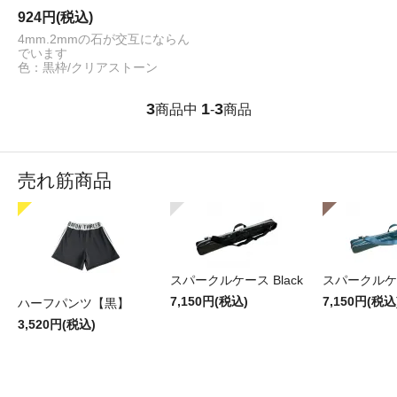
924円(税込)
4mm.2mmの石が交互にならん
でいます
色：黒枠/クリアストーン
3
1
3
商品中
-
商品
売れ筋商品
スパークルケース Black
スパークルケー
7,150円(税込)
7,150円(税込
ハーフパンツ【黒】
3,520円(税込)