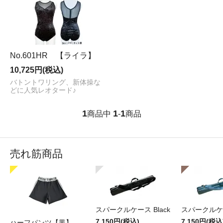
No.601HR 【ライラ】
10,725円(税込)
バトントワリング、新体操な
どに人気レオタード♪
1
1
1
商品中
-
商品
売れ筋商品
スパークルケース Black
スパークルケー
7,150円(税込)
7,150円(税込
ハーフパンツ【黒】