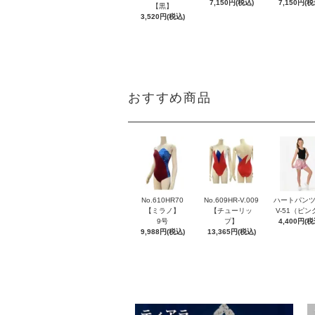
7,150円(税込)
7,150円(税
【黒】
3,520円(税込)
おすすめ商品
No.610HR70
No.609HR-V.009
ハートパンツ
【ミラノ】
【チューリッ
V-51（ピン
9号
プ】
4,400円(税
9,988円(税込)
13,365円(税込)