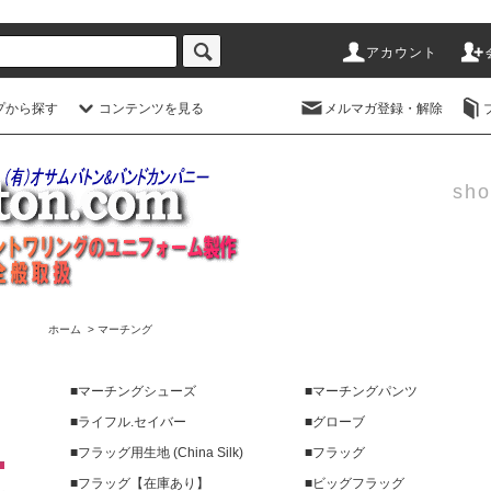
アカウント
プから探す
コンテンツを見る
メルマガ登録・解除
sho
ホーム
>
マーチング
■マーチングシューズ
■マーチングパンツ
■ライフル.セイバー
■グローブ
■フラッグ用生地 (China Silk)
■フラッグ
■フラッグ【在庫あり】
■ビッグフラッグ