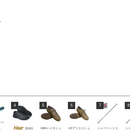
4
5
6
7
8
ケー
HBHハイタシュ
ASアリエスシュ
シャーベットス
シ
ZERO