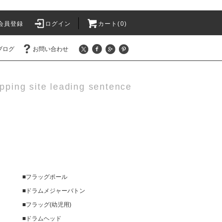
会員登録
ログイン
カート(0)
ブログ
お問い合わせ
pping site leading sentence
■フラッグポール
■ドラムメジャーバトン
■フラッグ(幼児用)
■ドラムヘッド