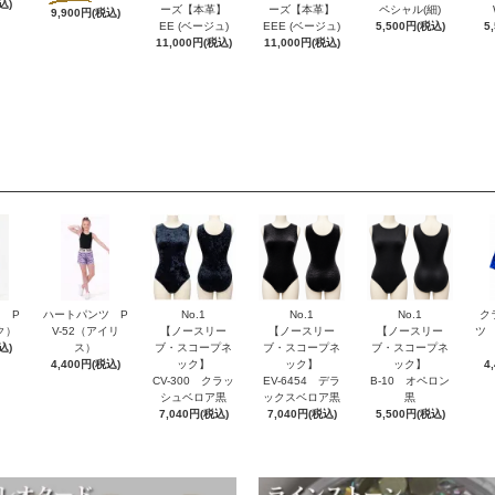
込)
ーズ【本革】
ーズ【本革】
ペシャル(細)
9,900円(税込)
EE (ベージュ)
EEE (ベージュ)
5,500円(税込)
5
11,000円(税込)
11,000円(税込)
 P
ハートパンツ P
No.1
No.1
No.1
ク
ク）
V-52（アイリ
【ノースリー
【ノースリー
【ノースリー
ツ 
込)
ス）
ブ・スコープネ
ブ・スコープネ
ブ・スコープネ
4,400円(税込)
ック】
ック】
ック】
4
CV-300 クラッ
EV-6454 デラ
B-10 オペロン
シュベロア黒
ックスベロア黒
黒
7,040円(税込)
7,040円(税込)
5,500円(税込)